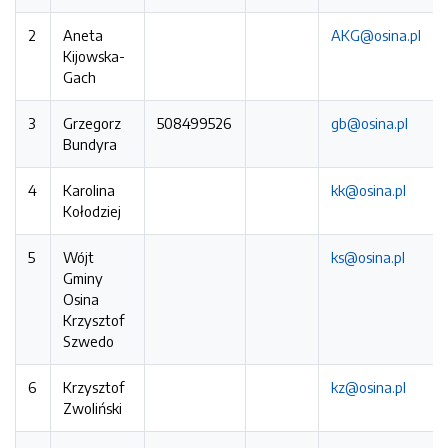
2
Aneta
AKG@osina.pl
Kijowska-
Gach
3
Grzegorz
508499526
gb@osina.pl
Bundyra
4
Karolina
kk@osina.pl
Kołodziej
5
Wójt
ks@osina.pl
Gminy
Osina
Krzysztof
Szwedo
6
Krzysztof
kz@osina.pl
Zwoliński