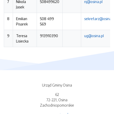
7
Nikola
508499620
nj@osina.pl
Jasek
8
Emilian
508 499
sekretarz@osina.p
Pisarek
569
9
Teresa
913910390
ug@osina.pl
Lisiecka
Urząd Gminy Osina
62
72-221, Osina
Zachodniopomorskie